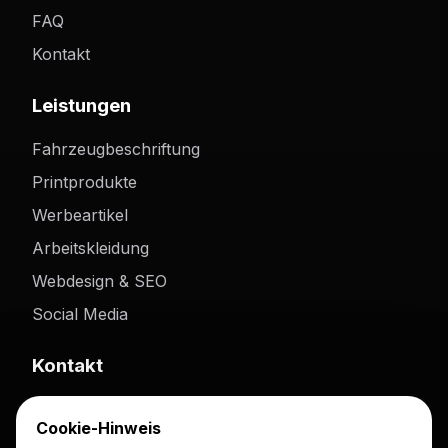
FAQ
Kontakt
Leistungen
Fahrzeugbeschriftung
Printprodukte
Werbeartikel
Arbeitskleidung
Webdesign & SEO
Social Media
Kontakt
Darmstädterstr. 125
Cookie-Hinweis
63741 Aschaffenburg