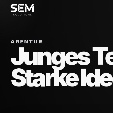
AGENTUR
Junges T
Starke Id